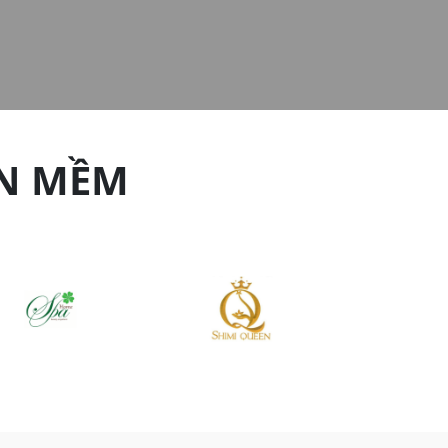
N MỀM